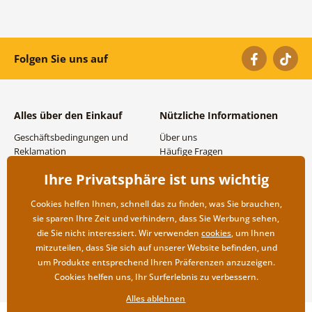
Folgen Sie uns auf
Alles über den Einkauf
Nützliche Informationen
Geschäftsbedingungen und
Über uns
Reklamation
Häufige Fragen
Datenschutzbestimmungen
Kontakte
Ihre Privatsphäre ist uns wichtig
Versand- und
Großhandel und
Zahlungsmöglichkeiten
Zusammenarbeit
Cookies helfen Ihnen, schnell das zu finden, was Sie brauchen,
Rücksendung der Ware
sie sparen Ihre Zeit und verhindern, dass Sie Werbung sehen,
die Sie nicht interessiert. Wir verwenden
cookies
, um Ihnen
mitzuteilen, dass Sie sich auf unserer Website befinden, und
um Produkte entsprechend Ihren Präferenzen anzuzeigen.
Cookies helfen uns, Ihr Surferlebnis zu verbessern.
Alles ablehnen