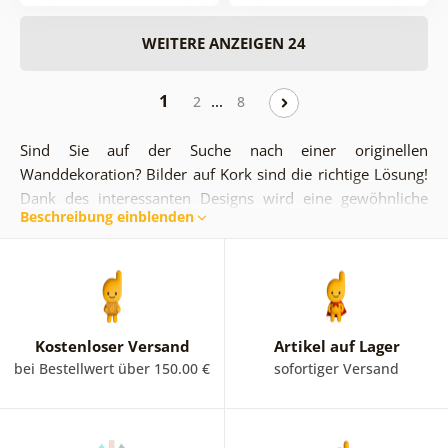
WEITERE ANZEIGEN 24
1
…
2
8
Sind Sie auf der Suche nach einer originellen
Wanddekoration? Bilder auf Kork sind die richtige Lösung!
Dank des interessanten Designs wird eine gewöhnliche
Beschreibung einblenden
Korkplatte in ein stilvolles Accessoire verwandelt, das Sie
wirklich gut in Szene setzen können. Sie können
Stecknadeln an das Korkenbild heften, Orte markieren, die
Sie besucht haben oder Notizen anheften. Es ist nur und
nur Ihre Wahl, wie Sie das Bild verwenden!
Kostenloser Versand
Artikel auf Lager
bei Bestellwert über 150.00 €
sofortiger Versand