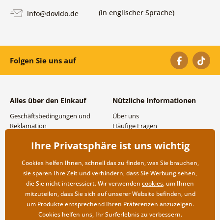
(in englischer Sprache)
info@dovido.de
Folgen Sie uns auf
Alles über den Einkauf
Nützliche Informationen
Geschäftsbedingungen und
Über uns
Reklamation
Häufige Fragen
Datenschutzbestimmungen
Kontakte
Ihre Privatsphäre ist uns wichtig
Versand- und
Großhandel und
Zahlungsmöglichkeiten
Zusammenarbeit
Cookies helfen Ihnen, schnell das zu finden, was Sie brauchen,
Rücksendung der Ware
sie sparen Ihre Zeit und verhindern, dass Sie Werbung sehen,
die Sie nicht interessiert. Wir verwenden
cookies
, um Ihnen
mitzuteilen, dass Sie sich auf unserer Website befinden, und
um Produkte entsprechend Ihren Präferenzen anzuzeigen.
Cookies helfen uns, Ihr Surferlebnis zu verbessern.