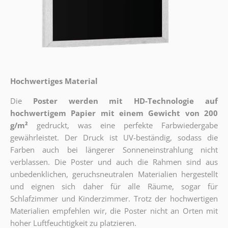
Hochwertiges Material
Die
Poster werden mit HD-Technologie auf
hochwertigem Papier mit einem Gewicht von 200
g/m²
gedruckt, was eine perfekte Farbwiedergabe
gewährleistet. Der Druck ist UV-beständig, sodass die
Farben auch bei längerer Sonneneinstrahlung nicht
verblassen. Die Poster und auch die Rahmen sind aus
unbedenklichen, geruchsneutralen Materialien hergestellt
und eignen sich daher für alle Räume, sogar für
Schlafzimmer und Kinderzimmer. Trotz der hochwertigen
Materialien empfehlen wir, die Poster nicht an Orten mit
hoher Luftfeuchtigkeit zu platzieren.