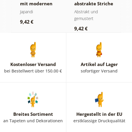
mit modernen
abstrakte Striche
K
era
Kreisen
R
Japandi
Abstrakt und
M
C
gemustert
W
9,42 €
9,42 €
9
Kostenloser Versand
Artikel auf Lager
bei Bestellwert über 150.00 €
sofortiger Versand
Breites Sortiment
Hergestellt in der EU
an Tapeten und Dekorationen
erstklassige Druckqualität