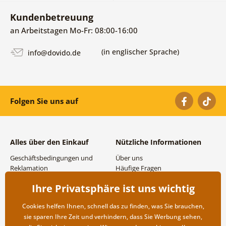
Kundenbetreuung
an Arbeitstagen Mo-Fr: 08:00-16:00
(in englischer Sprache)
info@dovido.de
Folgen Sie uns auf
Alles über den Einkauf
Nützliche Informationen
Geschäftsbedingungen und
Über uns
Reklamation
Häufige Fragen
Datenschutzbestimmungen
Kontakte
Ihre Privatsphäre ist uns wichtig
Versand- und
Großhandel und
Zahlungsmöglichkeiten
Zusammenarbeit
Cookies helfen Ihnen, schnell das zu finden, was Sie brauchen,
Rücksendung der Ware
sie sparen Ihre Zeit und verhindern, dass Sie Werbung sehen,