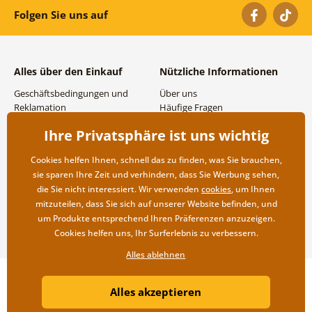
Folgen Sie uns auf
Alles über den Einkauf
Nützliche Informationen
Geschäftsbedingungen und
Über uns
Reklamation
Häufige Fragen
Datenschutzbestimmungen
Kontakte
Ihre Privatsphäre ist uns wichtig
Versand- und
Großhandel und
Zahlungsmöglichkeiten
Zusammenarbeit
Cookies helfen Ihnen, schnell das zu finden, was Sie brauchen,
Rücksendung der Ware
sie sparen Ihre Zeit und verhindern, dass Sie Werbung sehen,
die Sie nicht interessiert. Wir verwenden
cookies
, um Ihnen
mitzuteilen, dass Sie sich auf unserer Website befinden, und
um Produkte entsprechend Ihren Präferenzen anzuzeigen.
Cookies helfen uns, Ihr Surferlebnis zu verbessern.
Alles ablehnen
Copyright ©2019 © Dovido.de.
Alles akzeptieren
Webdesign
Litvanyi.sk
| Online-Shop erstellt von