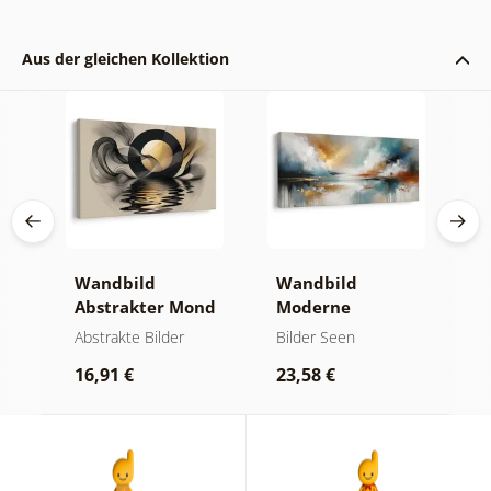
Aus der gleichen Kollektion
Wandbild
Wandbild
W
er
Abstrakter Mond
Moderne
A
am Wasser
Abstraktion mit
O
kte
Abstrakte Bilder
Bilder Seen
A
Natur
16,91 €
23,58 €
1