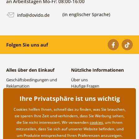
an Arbeitstagen Mo-Fr: 08:00-16:00
(in englischer Sprache)
info@dovido.de
Folgen Sie uns auf
Alles über den Einkauf
Nützliche Informationen
Geschäftsbedingungen und
Über uns
Reklamation
Häufige Fragen
Datenschutzbestimmungen
Kontakte
Ihre Privatsphäre ist uns wichtig
Versand- und
Großhandel und
Zahlungsmöglichkeiten
Zusammenarbeit
Cookies helfen Ihnen, schnell das zu finden, was Sie brauchen,
Rücksendung der Ware
sie sparen Ihre Zeit und verhindern, dass Sie Werbung sehen,
die Sie nicht interessiert. Wir verwenden
cookies
, um Ihnen
mitzuteilen, dass Sie sich auf unserer Website befinden, und
um Produkte entsprechend Ihren Präferenzen anzuzeigen.