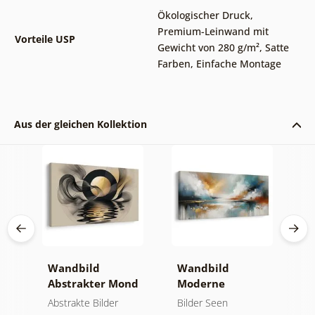
Ökologischer Druck
,
Premium-Leinwand mit
Vorteile USP
Gewicht von 280 g/m²
,
Satte
Farben
,
Einfache Montage
Aus der gleichen Kollektion
ken
Wandbild
Wandbild
W
Abstrakter Mond
Moderne
A
am Wasser
Abstraktion mit
B
und
Abstrakte Bilder
Bilder Seen
A
Natur