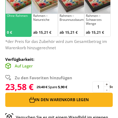
Ohne Rahmen
Rahmen –
Rahmen –
Rahmen –
Natureiche
Braunnussbaum
Schwarzes
Wenge
0 €
ab 15,21 €
ab 15,21 €
ab 15,21 €
*der Preis für das Zubehör wird zum Gesamtbetrag im
Warenkorb hinzugerechnet
Verfügbarkeit:
Auf Lager
Zu den Favoriten hinzufügen
23,58 €
+
29,48 €
Spare
5,90 €
St
-
IN DEN WARENKORB LEGEN
Versuchen Sie es mit einem Wandbild im eigenen