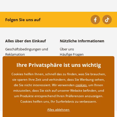
Folgen Sie uns auf
Alles über den Einkauf
Nützliche Informationen
Geschäftsbedingungen und
Über uns
Reklamation
Häufige Fragen
Datenschutzbestimmungen
Kontakte
Ihre Privatsphäre ist uns wichtig
Versand- und
Großhandel und
Zahlungsmöglichkeiten
Zusammenarbeit
Cookies helfen Ihnen, schnell das zu finden, was Sie brauchen,
Rücksendung der Ware
sie sparen Ihre Zeit und verhindern, dass Sie Werbung sehen,
die Sie nicht interessiert. Wir verwenden
cookies
, um Ihnen
mitzuteilen, dass Sie sich auf unserer Website befinden, und
um Produkte entsprechend Ihren Präferenzen anzuzeigen.
Cookies helfen uns, Ihr Surferlebnis zu verbessern.
Alles ablehnen