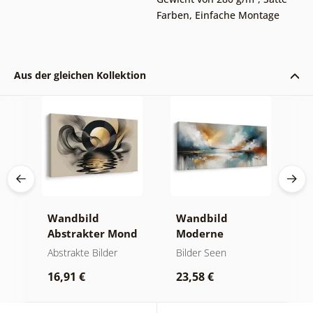
Farben
,
Einfache Montage
Aus der gleichen Kollektion
Wandbild
Wandbild
W
er
Abstrakter Mond
Moderne
A
am Wasser
Abstraktion mit
O
kte
Abstrakte Bilder
Bilder Seen
A
Natur
16,91 €
23,58 €
1