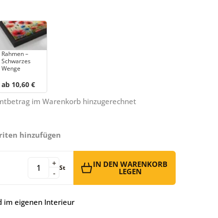
Rahmen –
Schwarzes
Wenge
ab 10,60 €
amtbetrag im Warenkorb hinzugerechnet
riten hinzufügen
+
IN DEN WARENKORB
St
LEGEN
-
 im eigenen Interieur