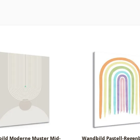
ild Moderne Muster Mid-
Wandbild Pastell-Regen