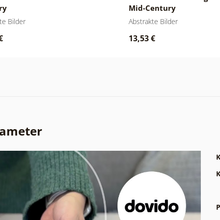
ry
Mid-Century
te Bilder
Abstrakte Bilder
€
13,53 €
rameter
K
K
P