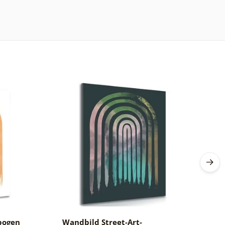
bogen
Wandbild Street-Art-
W