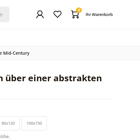
0
Ihr Warenkorb
e Mid-Century
 über einer abstrakten
80x120
100x150
Höhe.