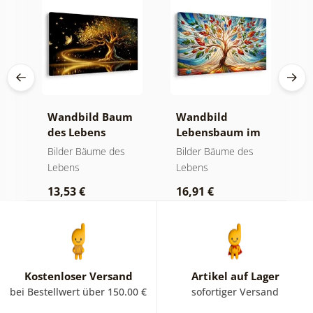
Wandbild Baum
Wandbild
W
des Lebens
Lebensbaum im
l
goldene Magie
bunten
f
Bilder Bäume des
Bilder Bäume des
B
Glasfenster
Lebens
Lebens
L
13,53 €
16,91 €
1
Kostenloser Versand
Artikel auf Lager
bei Bestellwert über 150.00 €
sofortiger Versand