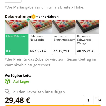
*Die Maßangaben sind in cm als Breite x Höhe.
Dekorrahmen
mehr erfahren
i
Ohne Rahmen
Rahmen –
Rahmen –
Rahmen –
Natureiche
Braunnussbaum
Schwarzes
Wenge
0 €
ab 15,21 €
ab 15,21 €
ab 15,21 €
*der Preis für das Zubehör wird zum Gesamtbetrag im
Warenkorb hinzugerechnet
Verfügbarkeit:
Auf Lager
Zu den Favoriten hinzufügen
29,48 €
+
St
-