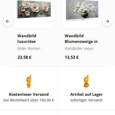
e
Wandbild
Wandbild
W
luxuriöse
Blumenzweige in
g
blumenharmonie
einer schwarzen
G
Bilder Blumen
Wandbilder Vasen
B
Vase
B
23,58 €
13,53 €
2
Kostenloser Versand
Artikel auf Lager
bei Bestellwert über 150.00 €
sofortiger Versand