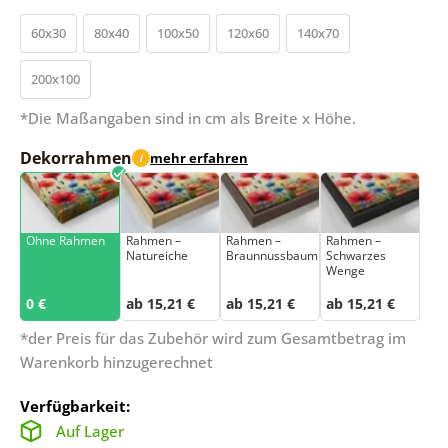
60x30
80x40
100x50
120x60
140x70
200x100
*Die Maßangaben sind in cm als Breite x Höhe.
Dekorrahmen
mehr erfahren
i
Ohne Rahmen
Rahmen –
Rahmen –
Rahmen –
Natureiche
Braunnussbaum
Schwarzes
Wenge
0 €
ab 15,21 €
ab 15,21 €
ab 15,21 €
*der Preis für das Zubehör wird zum Gesamtbetrag im
Warenkorb hinzugerechnet
Verfügbarkeit:
Auf Lager