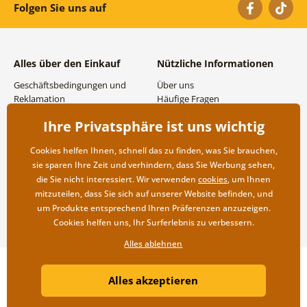
Folgen Sie uns auf
Alles über den Einkauf
Nützliche Informationen
Geschäftsbedingungen und
Über uns
Reklamation
Häufige Fragen
Datenschutzbestimmungen
Kontakte
Ihre Privatsphäre ist uns wichtig
Versand- und
Großhandel und
Zahlungsmöglichkeiten
Zusammenarbeit
Cookies helfen Ihnen, schnell das zu finden, was Sie brauchen,
Rücksendung der Ware
sie sparen Ihre Zeit und verhindern, dass Sie Werbung sehen,
die Sie nicht interessiert. Wir verwenden
cookies
, um Ihnen
mitzuteilen, dass Sie sich auf unserer Website befinden, und
um Produkte entsprechend Ihren Präferenzen anzuzeigen.
Cookies helfen uns, Ihr Surferlebnis zu verbessern.
Alles ablehnen
Copyright ©2019 © Dovido.de.
Alles akzeptieren
Webdesign
Litvanyi.sk
| Online-Shop erstellt von