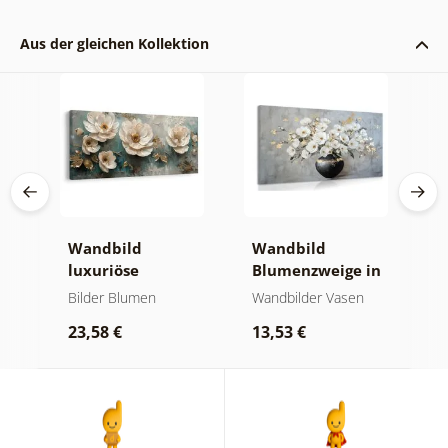
Aus der gleichen Kollektion
e
Wandbild
Wandbild
W
luxuriöse
Blumenzweige in
g
blumenharmonie
einer schwarzen
G
Bilder Blumen
Wandbilder Vasen
B
Vase
B
23,58 €
13,53 €
2