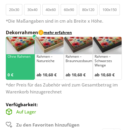
20x30
30x40
40x60
60x90
80x120
100x150
*Die Maßangaben sind in cm als Breite x Höhe.
Dekorrahmen
mehr erfahren
i
Ohne Rahmen
Rahmen –
Rahmen –
Rahmen –
Natureiche
Braunnussbaum
Schwarzes
Wenge
0 €
ab 10,60 €
ab 10,60 €
ab 10,60 €
*der Preis für das Zubehör wird zum Gesamtbetrag im
Warenkorb hinzugerechnet
Verfügbarkeit:
Auf Lager
Zu den Favoriten hinzufügen