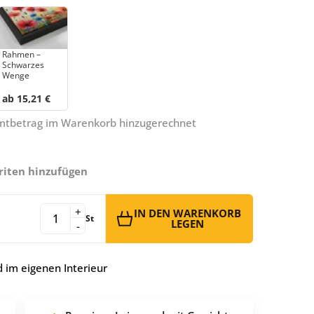
Rahmen –
Schwarzes
Wenge
ab 15,21 €
amtbetrag im Warenkorb hinzugerechnet
riten hinzufügen
+
IN DEN WARENKORB
St
LEGEN
-
 im eigenen Interieur