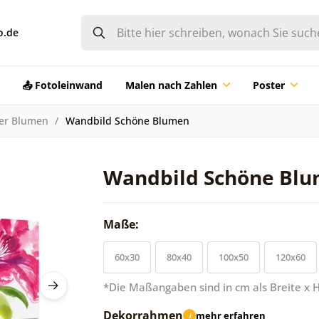
o.de
📤 Fotoleinwand
Malen nach Zahlen
Poster
der Blumen
Wandbild Schöne Blumen
Wandbild Schöne Bl
Maße:
60x30
80x40
100x50
120x60
*Die Maßangaben sind in cm als Breite x 
Dekorrahmen
mehr erfahren
i