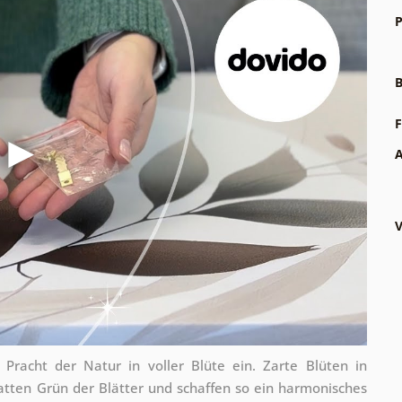
P
B
F
A
V
racht der Natur in voller Blüte ein. Zarte Blüten in
atten Grün der Blätter und schaffen so ein harmonisches