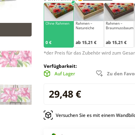
Ohne Rahmen
Rahmen –
Rahmen –
Natureiche
Braunnussbaum
0 €
ab 15,21 €
ab 15,21 €
*der Preis für das Zubehör wird zum Ges
Verfügbarkeit:
Auf Lager
Zu den Favo
29,48 €
Versuchen Sie es mit einem Wandbild