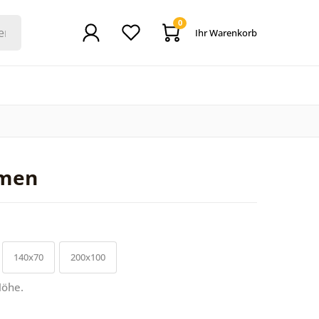
0
Ihr Warenkorb
umen
140x70
200x100
Höhe.