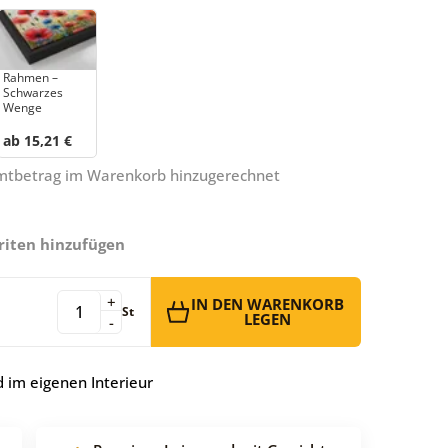
Rahmen –
Schwarzes
Wenge
ab 15,21 €
amtbetrag im Warenkorb hinzugerechnet
riten hinzufügen
+
IN DEN WARENKORB
St
LEGEN
-
 im eigenen Interieur