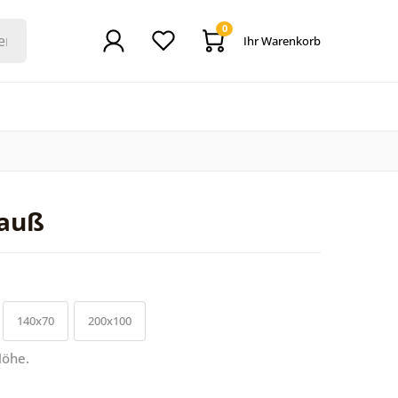
0
Ihr Warenkorb
auß
140x70
200x100
Höhe.