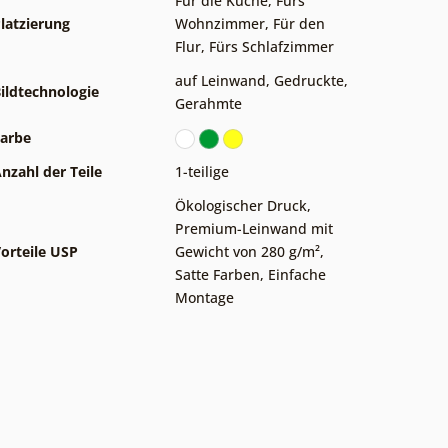
Für die Küche
,
Fürs
latzierung
Wohnzimmer
,
Für den
Flur
,
Fürs Schlafzimmer
auf Leinwand
,
Gedruckte
,
ildtechnologie
Gerahmte
arbe
nzahl der Teile
1-teilige
Ökologischer Druck
,
Premium-Leinwand mit
orteile USP
Gewicht von 280 g/m²
,
Satte Farben
,
Einfache
Montage