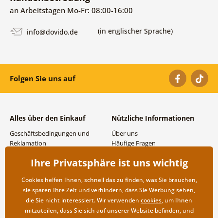
an Arbeitstagen Mo-Fr: 08:00-16:00
(in englischer Sprache)
info@dovido.de
Folgen Sie uns auf
Alles über den Einkauf
Nützliche Informationen
Geschäftsbedingungen und
Über uns
Reklamation
Häufige Fragen
Datenschutzbestimmungen
Kontakte
Ihre Privatsphäre ist uns wichtig
Versand- und
Großhandel und
Zahlungsmöglichkeiten
Zusammenarbeit
Cookies helfen Ihnen, schnell das zu finden, was Sie brauchen,
Rücksendung der Ware
sie sparen Ihre Zeit und verhindern, dass Sie Werbung sehen,
die Sie nicht interessiert. Wir verwenden
cookies
, um Ihnen
mitzuteilen, dass Sie sich auf unserer Website befinden, und