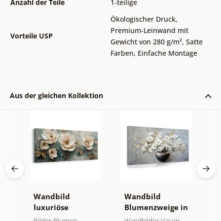
Anzahl der Teile
1-teilige
Ökologischer Druck
,
Premium-Leinwand mit
Vorteile USP
Gewicht von 280 g/m²
,
Satte
Farben
,
Einfache Montage
Aus der gleichen Kollektion
Wandbild
Wandbild
W
 in
luxuriöse
Blumenzweige in
g
blumenharmonie
einer schwarzen
G
Bilder Blumen
Wandbilder Vasen
B