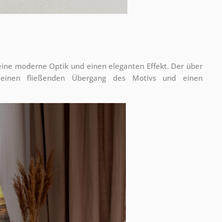
 eine moderne Optik und einen eleganten Effekt. Der über
 einen fließenden Übergang des Motivs und einen