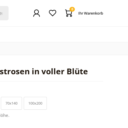
0
Ihr Warenkorb
trosen in voller Blüte
70x140
100x200
Höhe.