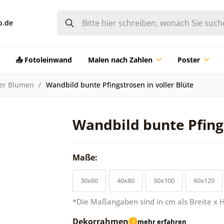
o.de
📤 Fotoleinwand
Malen nach Zahlen
Poster
der Blumen
Wandbild bunte Pfingstrosen in voller Blüte
Wandbild bunte Pfings
Maße:
30x60
40x80
50x100
60x120
*Die Maßangaben sind in cm als Breite x 
Dekorrahmen
mehr erfahren
i