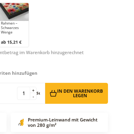
Rahmen –
Schwarzes
Wenge
ab 15,21 €
amtbetrag im Warenkorb hinzugerechnet
riten hinzufügen
+
IN DEN WARENKORB
St
LEGEN
-
Premium-Leinwand mit Gewicht
von 280 g/m²