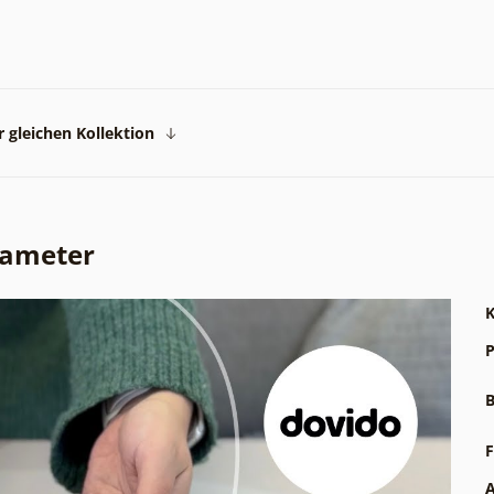
 gleichen Kollektion
rameter
K
P
B
F
A