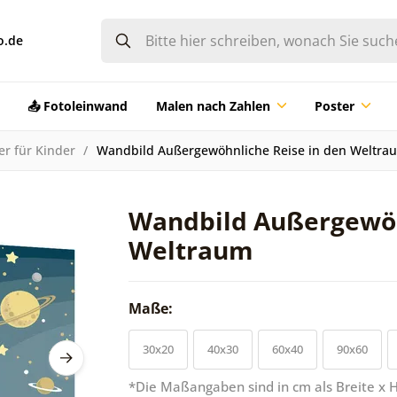
o.de
📤 Fotoleinwand
Malen nach Zahlen
Poster
er für Kinder
Wandbild Außergewöhnliche Reise in den Weltra
Wandbild Außergewöh
Weltraum
Maße:
30x20
40x30
60x40
90x60
*Die Maßangaben sind in cm als Breite x 