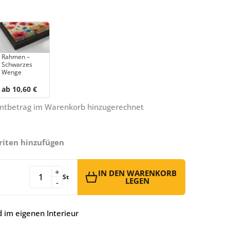
Rahmen –
Schwarzes
Wenge
ab 10,60 €
amtbetrag im Warenkorb hinzugerechnet
riten hinzufügen
+
IN DEN WARENKORB
St
LEGEN
-
 im eigenen Interieur