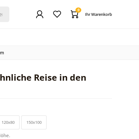
0
Ihr Warenkorb
um
nliche Reise in den
120x80
150x100
Höhe.