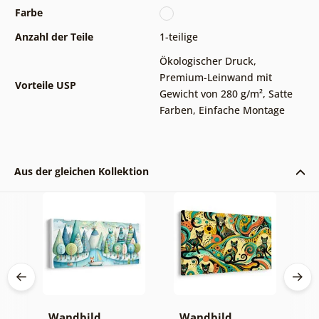
Farbe
Anzahl der Teile
1-teilige
Ökologischer Druck
,
Premium-Leinwand mit
Vorteile USP
Gewicht von 280 g/m²
,
Satte
Farben
,
Einfache Montage
Aus der gleichen Kollektion
er
Wandbild
Wandbild
W