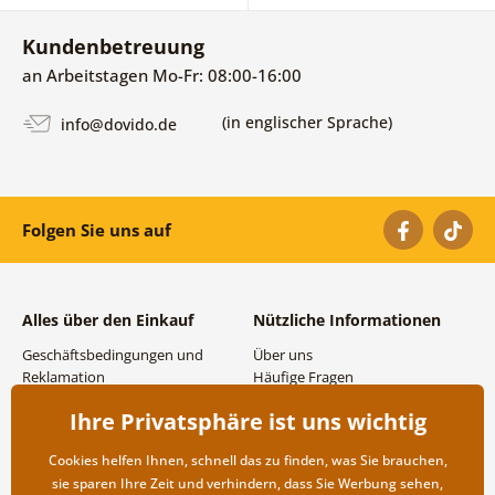
Kundenbetreuung
an Arbeitstagen Mo-Fr: 08:00-16:00
(in englischer Sprache)
info@dovido.de
Folgen Sie uns auf
Alles über den Einkauf
Nützliche Informationen
Geschäftsbedingungen und
Über uns
Reklamation
Häufige Fragen
Datenschutzbestimmungen
Kontakte
Ihre Privatsphäre ist uns wichtig
Versand- und
Großhandel und
Zahlungsmöglichkeiten
Zusammenarbeit
Cookies helfen Ihnen, schnell das zu finden, was Sie brauchen,
Rücksendung der Ware
sie sparen Ihre Zeit und verhindern, dass Sie Werbung sehen,