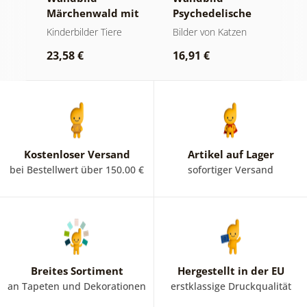
Märchenwald mit
Psychedelische
K
Fuchs und Eulen
Katzen
z
Kinderbilder Tiere
Bilder von Katzen
K
P
W
23,58 €
16,91 €
2
Kostenloser Versand
Artikel auf Lager
bei Bestellwert über 150.00 €
sofortiger Versand
Breites Sortiment
Hergestellt in der EU
an Tapeten und Dekorationen
erstklassige Druckqualität