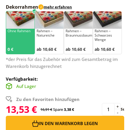
Dekorrahmen
mehr erfahren
i
Ohne Rahmen
Rahmen –
Rahmen –
Rahmen –
Natureiche
Braunnussbaum
Schwarzes
Wenge
0 €
ab 10,60 €
ab 10,60 €
ab 10,60 €
*der Preis für das Zubehör wird zum Gesamtbetrag im
Warenkorb hinzugerechnet
Verfügbarkeit:
Auf Lager
Zu den Favoriten hinzufügen
13,53 €
+
16,91 €
Spare
3,38 €
St
-
IN DEN WARENKORB LEGEN