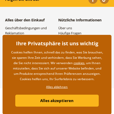
Alles über den Einkauf
Nützliche Informationen
Geschäftsbedingungen und
Über uns
Reklamation
Häufige Fragen
Datenschutzbestimmungen
Kontakte
Ihre Privatsphäre ist uns wichtig
Versand- und
Großhandel und
Zahlungsmöglichkeiten
Zusammenarbeit
Cookies helfen Ihnen, schnell das zu finden, was Sie brauchen,
Rücksendung der Ware
sie sparen Ihre Zeit und verhindern, dass Sie Werbung sehen,
die Sie nicht interessiert. Wir verwenden
cookies
, um Ihnen
mitzuteilen, dass Sie sich auf unserer Website befinden, und
um Produkte entsprechend Ihren Präferenzen anzuzeigen.
Cookies helfen uns, Ihr Surferlebnis zu verbessern.
Alles ablehnen
Copyright ©2019 © Dovido.de.
Alles akzeptieren
Webdesign
Litvanyi.sk
| Online-Shop erstellt von