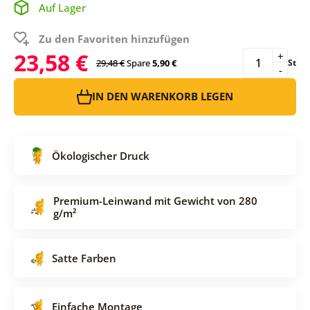
Auf Lager
Zu den Favoriten hinzufügen
23,58 €
+
29,48 €
Spare
5,90 €
St
-
IN DEN WARENKORB LEGEN
Ökologischer Druck
Premium-Leinwand mit Gewicht von 280
g/m²
Satte Farben
Einfache Montage