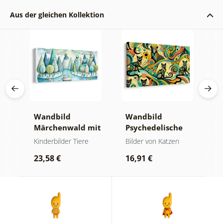
Aus der gleichen Kollektion
er
Wandbild
Wandbild
W
Märchenwald mit
Psychedelische
K
Fuchs und Eulen
Katzen
z
Kinderbilder Tiere
Bilder von Katzen
K
P
W
23,58 €
16,91 €
2