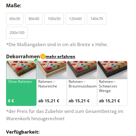
Maße:
60x30
80x40
100x50
120x60
140x70
200x100
*Die Maßangaben sind in cm als Breite x Höhe.
Dekorrahmen
mehr erfahren
i
Ohne Rahmen
Rahmen –
Rahmen –
Rahmen –
Natureiche
Braunnussbaum
Schwarzes
Wenge
0 €
ab 15,21 €
ab 15,21 €
ab 15,21 €
*der Preis für das Zubehör wird zum Gesamtbetrag im
Warenkorb hinzugerechnet
Verfügbarkeit: