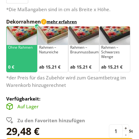
*Die Maßangaben sind in cm als Breite x Höhe.
Dekorrahmen
mehr erfahren
i
Ohne Rahmen
Rahmen –
Rahmen –
Rahmen –
Natureiche
Braunnussbaum
Schwarzes
Wenge
0 €
ab 15,21 €
ab 15,21 €
ab 15,21 €
*der Preis für das Zubehör wird zum Gesamtbetrag im
Warenkorb hinzugerechnet
Verfügbarkeit:
Auf Lager
Zu den Favoriten hinzufügen
29,48 €
+
St
-