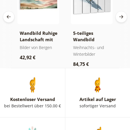
Wandbild Ruhige
5-teiliges
W
Landschaft mit
Wandbild
b
da
Bergen
winterliches
der
Bilder von Bergen
Weihnachts- und
B
iß
Skiabenteuer
Winterbilder
42,92 €
1
84,75 €
Kostenloser Versand
Artikel auf Lager
bei Bestellwert über 150.00 €
sofortiger Versand