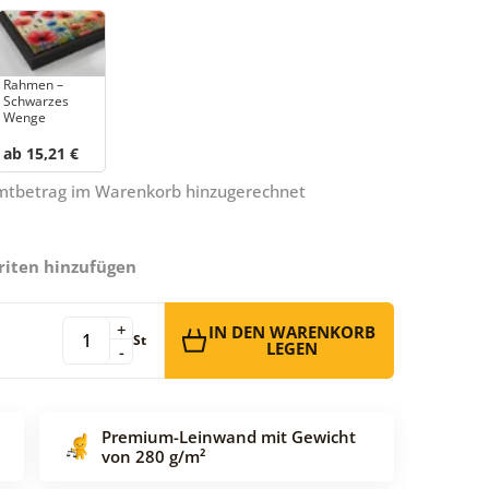
Rahmen –
Schwarzes
Wenge
ab 15,21 €
amtbetrag im Warenkorb hinzugerechnet
riten hinzufügen
+
IN DEN WARENKORB
St
LEGEN
-
Premium-Leinwand mit Gewicht
von 280 g/m²