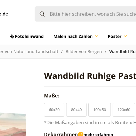
o.de
📤 Fotoleinwand
Malen nach Zahlen
Poster
der von Natur und Landschaft
Bilder von Bergen
Wandbild Ruh
Wandbild Ruhige Past
Maße:
60x30
80x40
100x50
120x60
*Die Maßangaben sind in cm als Breite x 
Dekorrahmen
mehr erfahren
i