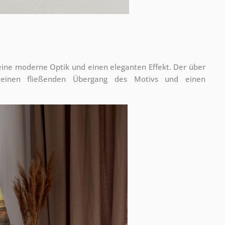
 eine moderne Optik und einen eleganten Effekt. Der über
 einen fließenden Übergang des Motivs und einen