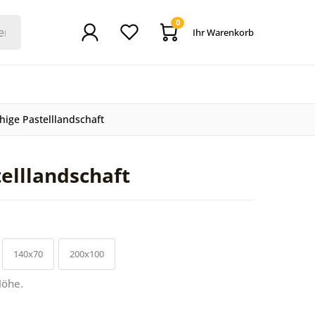
0
Ihr Warenkorb
ige Pastelllandschaft
elllandschaft
140x70
200x100
Höhe.