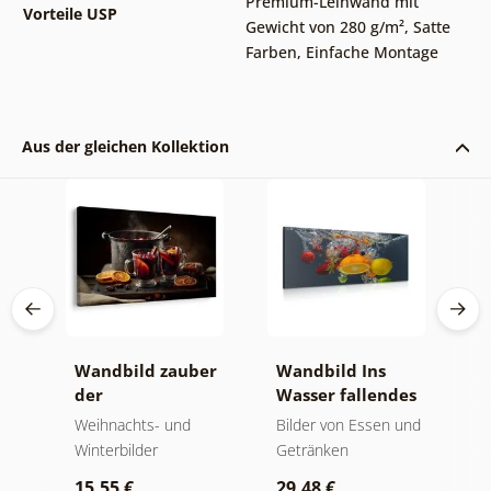
Premium-Leinwand mit
Vorteile USP
Gewicht von 280 g/m²
,
Satte
Farben
,
Einfache Montage
Aus der gleichen Kollektion
Wandbild zauber
Wandbild Ins
B
und
der
Wasser fallendes
d
weihnachtlichen
Obst
und
Weihnachts- und
Bilder von Essen und
B
geschmäcker
Winterbilder
Getränken
5
15,55 €
29,48 €