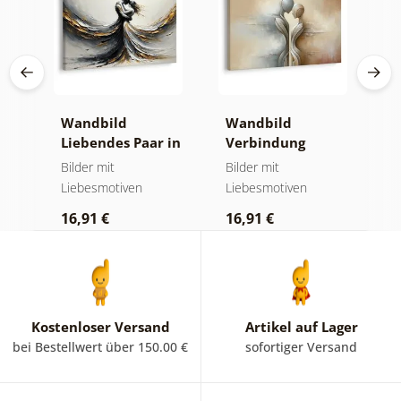
Wandbild
Wandbild
W
Liebendes Paar in
Verbindung
S
Bewegung
zweier Seelen
F
n
Bilder mit
Bilder mit
W
Liebesmotiven
Liebesmotiven
1
16,91 €
16,91 €
Kostenloser Versand
Artikel auf Lager
bei Bestellwert über 150.00 €
sofortiger Versand