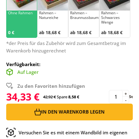
Ohne Rahmen
Rahmen –
Rahmen –
Rahmen –
Natureiche
Braunnussbaum
Schwarzes
Wenge
0 €
ab 18,68 €
ab 18,68 €
ab 18,68 €
*der Preis für das Zubehör wird zum Gesamtbetrag im
Warenkorb hinzugerechnet
Verfügbarkeit:
Auf Lager
Zu den Favoriten hinzufügen
34,33 €
+
42,92 €
Spare
8,58 €
St
-
IN DEN WARENKORB LEGEN
Versuchen Sie es mit einem Wandbild im eigenen