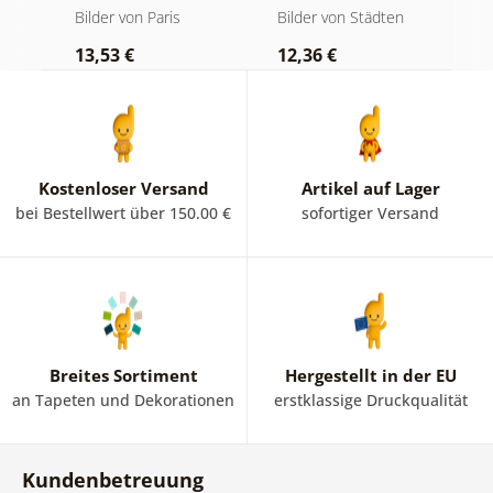
durch Paris
Lampennacht
S
hen
Bilder von Paris
Bilder von Städten
B
u
13,53 €
12,36 €
1
Kostenloser Versand
Artikel auf Lager
bei Bestellwert über 150.00 €
sofortiger Versand
Breites Sortiment
Hergestellt in der EU
an Tapeten und Dekorationen
erstklassige Druckqualität
Kundenbetreuung