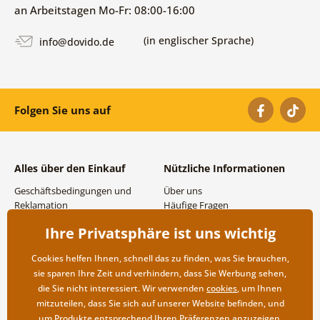
an Arbeitstagen Mo-Fr: 08:00-16:00
(in englischer Sprache)
info@dovido.de
Folgen Sie uns auf
Alles über den Einkauf
Nützliche Informationen
Geschäftsbedingungen und
Über uns
Reklamation
Häufige Fragen
Datenschutzbestimmungen
Kontakte
Ihre Privatsphäre ist uns wichtig
Versand- und
Großhandel und
Zahlungsmöglichkeiten
Zusammenarbeit
Cookies helfen Ihnen, schnell das zu finden, was Sie brauchen,
Rücksendung der Ware
sie sparen Ihre Zeit und verhindern, dass Sie Werbung sehen,
die Sie nicht interessiert. Wir verwenden
cookies
, um Ihnen
mitzuteilen, dass Sie sich auf unserer Website befinden, und
um Produkte entsprechend Ihren Präferenzen anzuzeigen.