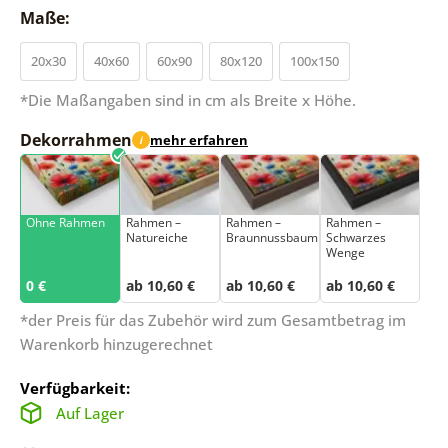
Maße:
20x30
40x60
60x90
80x120
100x150
*Die Maßangaben sind in cm als Breite x Höhe.
Dekorrahmen
mehr erfahren
i
Ohne Rahmen
Rahmen –
Rahmen –
Rahmen –
Natureiche
Braunnussbaum
Schwarzes
Wenge
0 €
ab 10,60 €
ab 10,60 €
ab 10,60 €
*der Preis für das Zubehör wird zum Gesamtbetrag im
Warenkorb hinzugerechnet
Verfügbarkeit:
Auf Lager