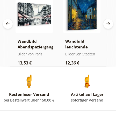
Wandbild
Wandbild
W
Abendspaziergang
leuchtende
n
durch Paris
Lampennacht
S
hen
Bilder von Paris
Bilder von Städten
B
u
13,53 €
12,36 €
1
Kostenloser Versand
Artikel auf Lager
bei Bestellwert über 150.00 €
sofortiger Versand