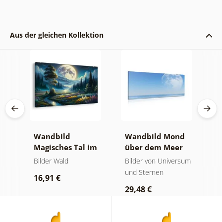
Aus der gleichen Kollektion
er
Wandbild
Wandbild Mond
W
Magisches Tal im
über dem Meer
u
Mondschein
sum
Bilder Wald
Bilder von Universum
W
und Sternen
16,91 €
1
29,48 €