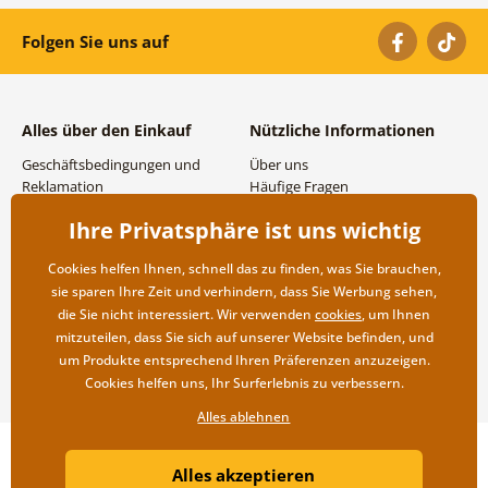
Folgen Sie uns auf
Alles über den Einkauf
Nützliche Informationen
Geschäftsbedingungen und
Über uns
Reklamation
Häufige Fragen
Datenschutzbestimmungen
Kontakte
Ihre Privatsphäre ist uns wichtig
Versand- und
Großhandel und
Zahlungsmöglichkeiten
Zusammenarbeit
Cookies helfen Ihnen, schnell das zu finden, was Sie brauchen,
Rücksendung der Ware
sie sparen Ihre Zeit und verhindern, dass Sie Werbung sehen,
die Sie nicht interessiert. Wir verwenden
cookies
, um Ihnen
mitzuteilen, dass Sie sich auf unserer Website befinden, und
um Produkte entsprechend Ihren Präferenzen anzuzeigen.
Cookies helfen uns, Ihr Surferlebnis zu verbessern.
Alles ablehnen
Copyright ©2019 © Dovido.de.
Alles akzeptieren
Webdesign
Litvanyi.sk
| Online-Shop erstellt von