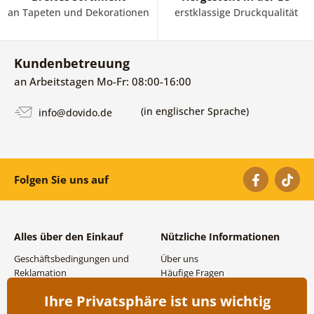
an Tapeten und Dekorationen
erstklassige Druckqualität
Kundenbetreuung
an Arbeitstagen Mo-Fr: 08:00-16:00
(in englischer Sprache)
info@dovido.de
Folgen Sie uns auf
Alles über den Einkauf
Nützliche Informationen
Geschäftsbedingungen und
Über uns
Reklamation
Häufige Fragen
Datenschutzbestimmungen
Kontakte
Ihre Privatsphäre ist uns wichtig
Versand- und
Großhandel und