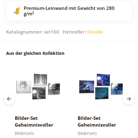
Premium-Leinwand mit Gewicht von 280
g/m²
Katalognummer: set160 Hersteller:
Dovido
Aus der gleichen Kollektion
Bilder-Set
Bilder-Set
Geheimnisvoller
Geheimnisvoller
Wolf in Schwarz-
Wolf
Bildersets
Bildersets