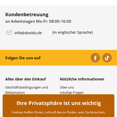
Kundenbetreuung
an Arbeitstagen Mo-Fr: 08:00-16:00
(in englischer Sprache)
info@dovido.de
Folgen Sie uns auf
Alles über den Einkauf
Nützliche Informationen
Geschäftsbedingungen und
Über uns
Reklamation
Häufige Fragen
Datenschutzbestimmungen
Kontakte
Ihre Privatsphäre ist uns wichtig
Versand- und
Großhandel und
Zahlungsmöglichkeiten
Zusammenarbeit
Cookies helfen Ihnen, schnell das zu finden, was Sie brauchen,
Rücksendung der Ware