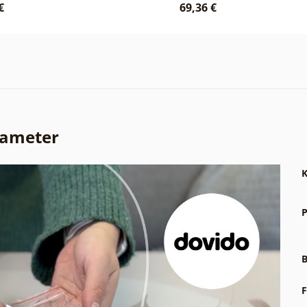
€
69,36 €
rameter
K
P
B
F