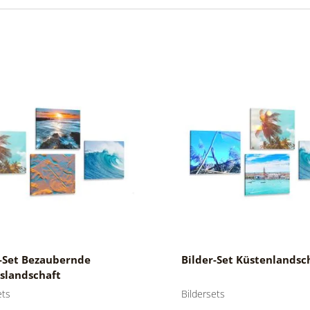
r-Set Bezaubernde
Bilder-Set Küstenlandsc
slandschaft
ets
Bildersets