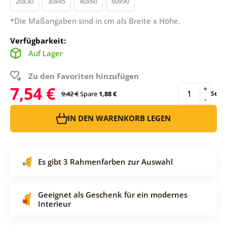
20x30
30x45
40x60
60x90
*Die Maßangaben sind in cm als Breite x Höhe.
Verfügbarkeit:
Auf Lager
Zu den Favoriten hinzufügen
7,54 €
+
9,42 €
Spare
1,88 €
St
-
IN DEN WARENKORB LEGEN
Es gibt 3 Rahmenfarben zur Auswahl
Geeignet als Geschenk für ein modernes
Interieur