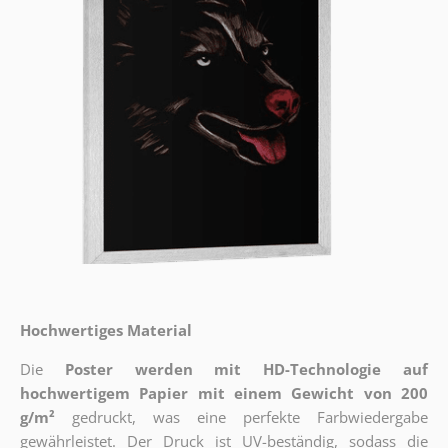
Hochwertiges Material
Die
Poster werden mit HD-Technologie auf
hochwertigem Papier mit einem Gewicht von 200
g/m²
gedruckt, was eine perfekte Farbwiedergabe
gewährleistet. Der Druck ist UV-beständig, sodass die