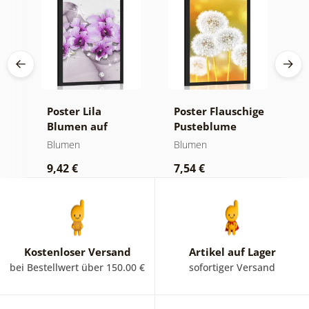
Poster Lila
Poster Flauschige
P
Blumen auf
Pusteblume
B
abstraktem
Blumen
Blumen
B
Hintergrund
9,42 €
7,54 €
9
Kostenloser Versand
Artikel auf Lager
bei Bestellwert über 150.00 €
sofortiger Versand