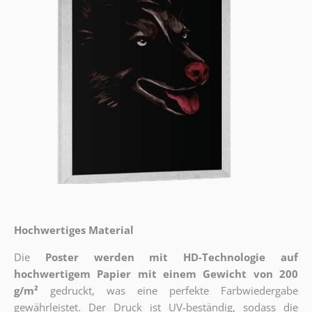
Hochwertiges Material
Die
Poster werden mit HD-Technologie auf
hochwertigem Papier mit einem Gewicht von 200
g/m²
gedruckt, was eine perfekte Farbwiedergabe
gewährleistet. Der Druck ist UV-beständig, sodass die