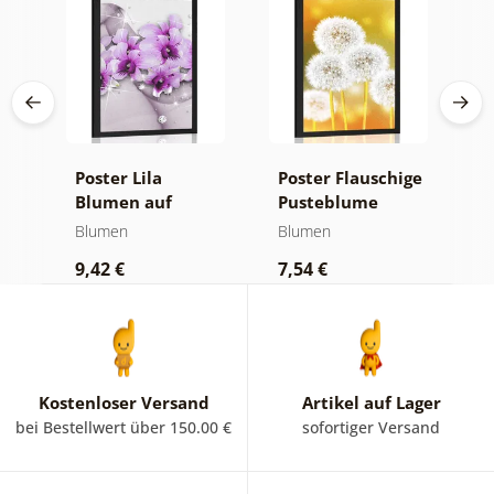
Poster Lila
Poster Flauschige
P
Blumen auf
Pusteblume
B
abstraktem
Blumen
Blumen
B
Hintergrund
9,42 €
7,54 €
9
Kostenloser Versand
Artikel auf Lager
bei Bestellwert über 150.00 €
sofortiger Versand