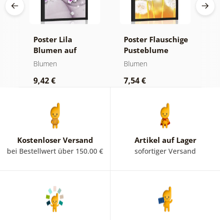
s
Poster Lila
Poster Flauschige
P
Blumen auf
Pusteblume
B
abstraktem
Blumen
Blumen
B
Hintergrund
9,42 €
7,54 €
9
Kostenloser Versand
Artikel auf Lager
bei Bestellwert über 150.00 €
sofortiger Versand