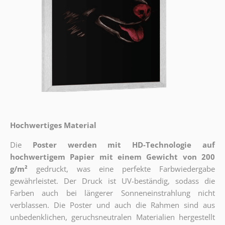
Hochwertiges Material
Die
Poster werden mit HD-Technologie auf
hochwertigem Papier mit einem Gewicht von 200
g/m²
gedruckt, was eine perfekte Farbwiedergabe
gewährleistet. Der Druck ist UV-beständig, sodass die
Farben auch bei längerer Sonneneinstrahlung nicht
verblassen. Die Poster und auch die Rahmen sind aus
unbedenklichen, geruchsneutralen Materialien hergestellt