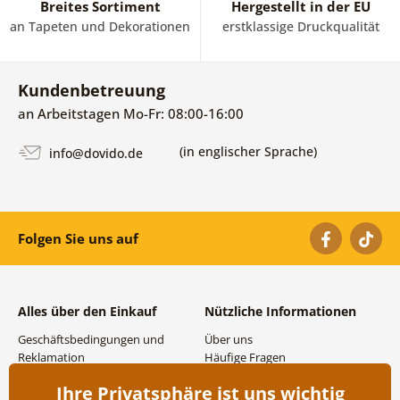
Breites Sortiment
Hergestellt in der EU
an Tapeten und Dekorationen
erstklassige Druckqualität
Kundenbetreuung
an Arbeitstagen Mo-Fr: 08:00-16:00
(in englischer Sprache)
info@dovido.de
Folgen Sie uns auf
Alles über den Einkauf
Nützliche Informationen
Geschäftsbedingungen und
Über uns
Reklamation
Häufige Fragen
Datenschutzbestimmungen
Kontakte
Ihre Privatsphäre ist uns wichtig
Versand- und
Großhandel und