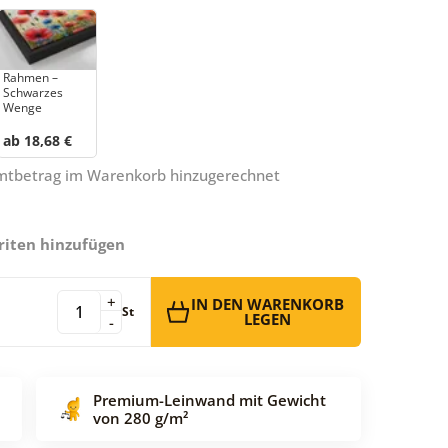
Rahmen –
Schwarzes
Wenge
ab 18,68 €
amtbetrag im Warenkorb hinzugerechnet
riten hinzufügen
+
IN DEN WARENKORB
St
LEGEN
-
Premium-Leinwand mit Gewicht
von 280 g/m²