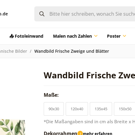
o.de
📤 Fotoleinwand
Malen nach Zahlen
Poster
nische Bilder
Wandbild Frische Zweige und Blätter
Wandbild Frische Zwe
Maße:
90x30
120x40
135x45
150x50
*Die Maßangaben sind in cm als Breite x 
Dekorrahmen
mehr erfahren
i