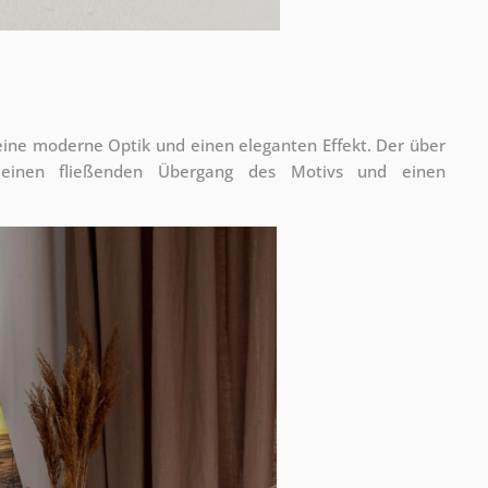
 eine moderne Optik und einen eleganten Effekt. Der über
 einen fließenden Übergang des Motivs und einen