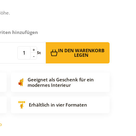
Höhe.
riten hinzufügen
+
IN DEN WARENKORB
St
LEGEN
-
Geeignet als Geschenk für ein
modernes Interieur
Erhältlich in vier Formaten
o