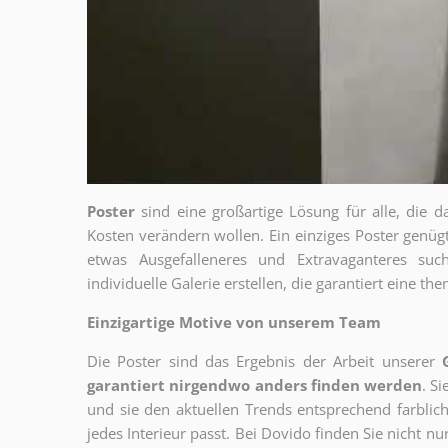
Poster
sind eine großartige Lösung für alle, die d
Kosten verändern wollen. Ein einziges Poster genü
etwas Ausgefalleneres und Extravaganteres su
individuelle Galerie erstellen, die garantiert eine 
Einzigartige Motive von unserem Team
Die Poster sind das Ergebnis der Arbeit unserer
garantiert nirgendwo anders finden werden
. S
und sie den aktuellen Trends entsprechend farblich
jedes Interieur passt. Bei Dovido finden Sie nicht n