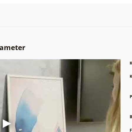
rameter
K
K
P
B
F