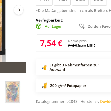
*Die Maßangaben sind in cm als Breite x 
Verfügbarkeit:
Auf Lager
Zu den Favo
7,54 €
Normalpreis:
9,42 €
Spare
1,88 €
Es gibt 3 Rahmenfarben zur
Auswahl
200 g/m² Fotopapier
Katalognummer: p2848 Hersteller:
Dovid