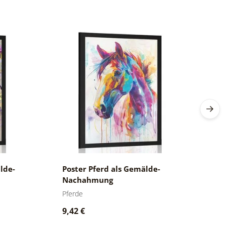
lde-
Poster Pferd als Gemälde-
P
Nachahmung
N
Pferde
Wö
9,42 €
9