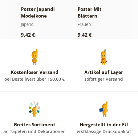
Poster Japandi
Poster Mit
P
Modeikone
Blättern
P
bedeckte Frau
K
Japandi
Frauen
F
w
9,42 €
9,42 €
9
K
Kostenloser Versand
Artikel auf Lager
bei Bestellwert über 150.00 €
sofortiger Versand
Breites Sortiment
Hergestellt in der EU
an Tapeten und Dekorationen
erstklassige Druckqualität