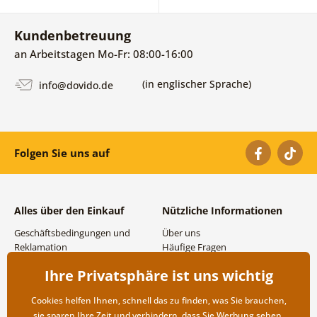
Kundenbetreuung
an Arbeitstagen Mo-Fr: 08:00-16:00
(in englischer Sprache)
info@dovido.de
Folgen Sie uns auf
Alles über den Einkauf
Nützliche Informationen
Geschäftsbedingungen und
Über uns
Reklamation
Häufige Fragen
Datenschutzbestimmungen
Kontakte
Ihre Privatsphäre ist uns wichtig
Versand- und
Großhandel und
Zahlungsmöglichkeiten
Zusammenarbeit
Cookies helfen Ihnen, schnell das zu finden, was Sie brauchen,
Rücksendung der Ware
sie sparen Ihre Zeit und verhindern, dass Sie Werbung sehen,