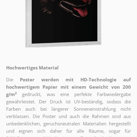
Hochwertiges Material
Die
Poster werden mit HD-Technologie auf
hochwertigem Papier mit einem Gewicht von 200
g/m²
gedruckt, was eine perfekte Farbwiedergabe
gewährleistet. Der Druck ist UV-beständig, sodass die
Farben auch bei längerer Sonneneinstrahlung nicht
verblassen. Die Poster und auch die Rahmen sind aus
unbedenklichen, geruchsneutralen Materialien hergestellt
und eignen sich daher für alle Räume, sogar für