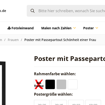
o.de
📤 Fotoleinwand
Malen nach Zahlen
Poster
en
Frauen
Poster mit Passepartout Schönheit einer Frau
Poster mit Passepart
Rahmenfarbe wählen:
Postergröße wählen:
20x30
30x45
40x60
60x90