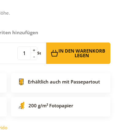
Höhe.
riten hinzufügen
+
IN DEN WARENKORB
St
LEGEN
-
Erhältlich auch mit Passepartout
200 g/m² Fotopapier
ido