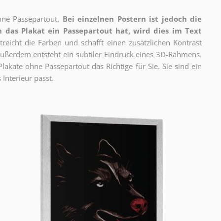
ne Passepartout.
Bei einzelnen Postern ist jedoch die
 das Plakat ein Passepartout hat, wird dies im Text
reicht die Farben und schafft einen zusätzlichen Kontrast
ßerdem entsteht ein subtiler Eindruck eines 3D-Rahmens.
akate ohne Passepartout das Richtige für Sie. Sie sind ein
 Interieur passt.