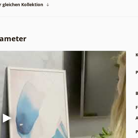
 gleichen Kollektion
rameter
K
P
B
F
A
P