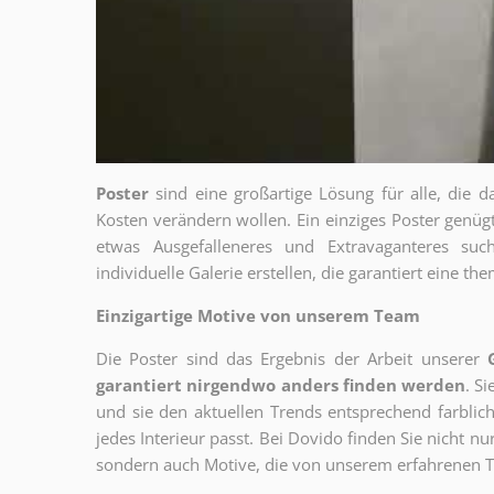
Poster
sind eine großartige Lösung für alle, die d
Kosten verändern wollen. Ein einziges Poster genü
etwas Ausgefalleneres und Extravaganteres su
individuelle Galerie erstellen, die garantiert eine 
Einzigartige Motive von unserem Team
Die Poster sind das Ergebnis der Arbeit unserer
garantiert nirgendwo anders finden werden
. S
und sie den aktuellen Trends entsprechend farblich
jedes Interieur passt. Bei Dovido finden Sie nicht n
sondern auch Motive, die von unserem erfahrenen T