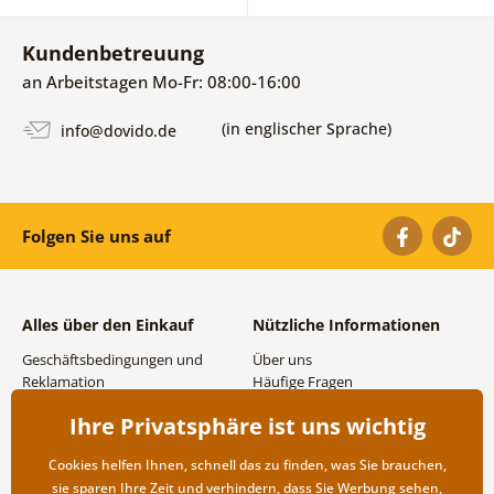
Kundenbetreuung
an Arbeitstagen Mo-Fr: 08:00-16:00
(in englischer Sprache)
info@dovido.de
Folgen Sie uns auf
Alles über den Einkauf
Nützliche Informationen
Geschäftsbedingungen und
Über uns
Reklamation
Häufige Fragen
Datenschutzbestimmungen
Kontakte
Ihre Privatsphäre ist uns wichtig
Versand- und
Großhandel und
Zahlungsmöglichkeiten
Zusammenarbeit
Cookies helfen Ihnen, schnell das zu finden, was Sie brauchen,
Rücksendung der Ware
sie sparen Ihre Zeit und verhindern, dass Sie Werbung sehen,