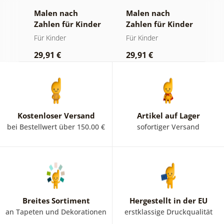
Malen nach
Malen nach
M
der
Zahlen für Kinder
Zahlen für Kinder
Z
Fröhliches Wiesel
Freundlicher
U
Für Kinder
Für Kinder
F
Rennfahrer
K
29,91 €
29,91 €
3
Kostenloser Versand
Artikel auf Lager
bei Bestellwert über 150.00 €
sofortiger Versand
Breites Sortiment
Hergestellt in der EU
an Tapeten und Dekorationen
erstklassige Druckqualität