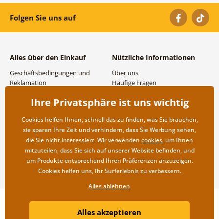
Folgen Sie uns auf
Alles über den Einkauf
Nützliche Informationen
Geschäftsbedingungen und
Über uns
Reklamation
Häufige Fragen
Datenschutzbestimmungen
Kontakte
Ihre Privatsphäre ist uns wichtig
Versand- und
Großhandel und
Zahlungsmöglichkeiten
Zusammenarbeit
Cookies helfen Ihnen, schnell das zu finden, was Sie brauchen,
Rücksendung der Ware
sie sparen Ihre Zeit und verhindern, dass Sie Werbung sehen,
die Sie nicht interessiert. Wir verwenden
cookies
, um Ihnen
mitzuteilen, dass Sie sich auf unserer Website befinden, und
um Produkte entsprechend Ihren Präferenzen anzuzeigen.
Cookies helfen uns, Ihr Surferlebnis zu verbessern.
Alles ablehnen
Copyright ©2019 © Dovido.de.
Alles akzeptieren
Webdesign
Litvanyi.sk
| Online-Shop erstellt von