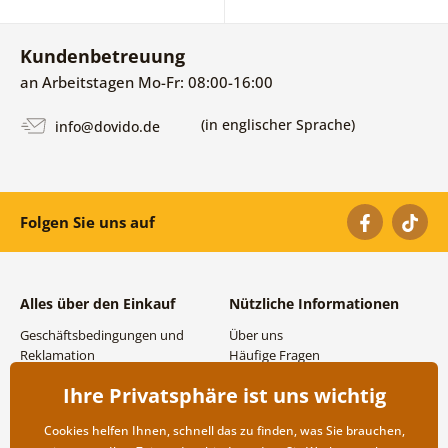
Kundenbetreuung
an Arbeitstagen Mo-Fr: 08:00-16:00
(in englischer Sprache)
info@dovido.de
Folgen Sie uns auf
Alles über den Einkauf
Nützliche Informationen
Geschäftsbedingungen und
Über uns
Reklamation
Häufige Fragen
Datenschutzbestimmungen
Kontakte
Ihre Privatsphäre ist uns wichtig
Versand- und
Großhandel und
Zahlungsmöglichkeiten
Zusammenarbeit
Cookies helfen Ihnen, schnell das zu finden, was Sie brauchen,
Rücksendung der Ware