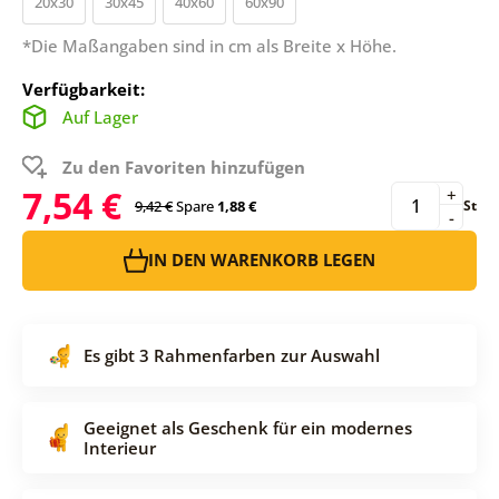
20x30
30x45
40x60
60x90
*Die Maßangaben sind in cm als Breite x Höhe.
Verfügbarkeit:
Auf Lager
Zu den Favoriten hinzufügen
7,54 €
+
9,42 €
Spare
1,88 €
St
-
IN DEN WARENKORB LEGEN
Es gibt 3 Rahmenfarben zur Auswahl
Geeignet als Geschenk für ein modernes
Interieur