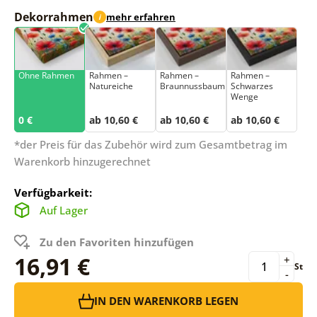
Dekorrahmen
mehr erfahren
i
Ohne Rahmen
Rahmen –
Rahmen –
Rahmen –
Natureiche
Braunnussbaum
Schwarzes
Wenge
0 €
ab 10,60 €
ab 10,60 €
ab 10,60 €
*der Preis für das Zubehör wird zum Gesamtbetrag im
Warenkorb hinzugerechnet
Verfügbarkeit:
Auf Lager
Zu den Favoriten hinzufügen
16,91 €
+
St
-
IN DEN WARENKORB LEGEN