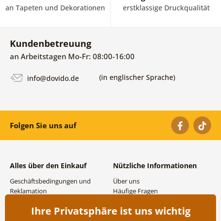
an Tapeten und Dekorationen
erstklassige Druckqualität
Kundenbetreuung
an Arbeitstagen Mo-Fr: 08:00-16:00
(in englischer Sprache)
info@dovido.de
Folgen Sie uns auf
Alles über den Einkauf
Nützliche Informationen
Geschäftsbedingungen und
Über uns
Reklamation
Häufige Fragen
Datenschutzbestimmungen
Kontakte
Ihre Privatsphäre ist uns wichtig
Versand- und
Großhandel und
Zahlungsmöglichkeiten
Zusammenarbeit