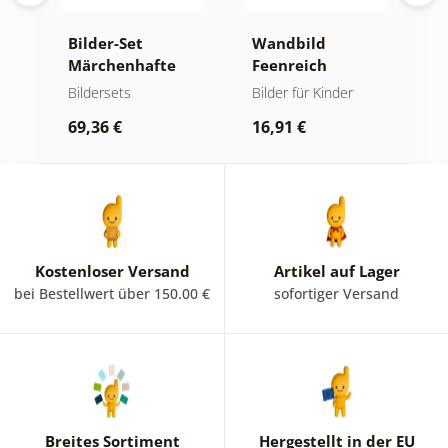
es
Bilder-Set
Wandbild
W
Märchenhafte
Feenreich
K
Fee
i
Bildersets
Bilder für Kinder
K
t
B
M
69,36 €
16,91 €
2
Kostenloser Versand
Artikel auf Lager
bei Bestellwert über 150.00 €
sofortiger Versand
Breites Sortiment
Hergestellt in der EU