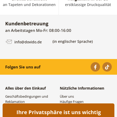
an Tapeten und Dekorationen
erstklassige Druckqualität
Kundenbetreuung
an Arbeitstagen Mo-Fr: 08:00-16:00
(in englischer Sprache)
info@dovido.de
Folgen Sie uns auf
Alles über den Einkauf
Nützliche Informationen
Geschäftsbedingungen und
Über uns
Reklamation
Häufige Fragen
Datenschutzbestimmungen
Kontakte
Ihre Privatsphäre ist uns wichtig
Versand- und
Großhandel und