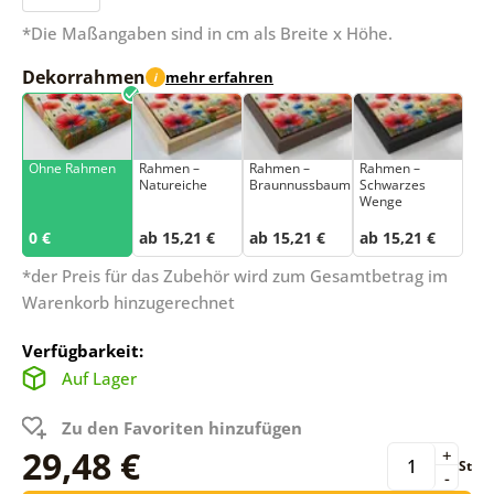
*Die Maßangaben sind in cm als Breite x Höhe.
Dekorrahmen
mehr erfahren
i
Ohne Rahmen
Rahmen –
Rahmen –
Rahmen –
Natureiche
Braunnussbaum
Schwarzes
Wenge
0 €
ab 15,21 €
ab 15,21 €
ab 15,21 €
*der Preis für das Zubehör wird zum Gesamtbetrag im
Warenkorb hinzugerechnet
Verfügbarkeit:
Auf Lager
Zu den Favoriten hinzufügen
29,48 €
+
St
-