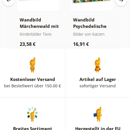
Wandbild
Wandbild
W
Märchenwald mit
Psychedelische
T
Fuchs und Eulen
Katzen
W
Kinderbilder Tiere
Bilder von Katzen
K
23,58 €
16,91 €
2
Kostenloser Versand
Artikel auf Lager
bei Bestellwert über 150.00 €
sofortiger Versand
Breites Sortiment
Hergestellt in der EU