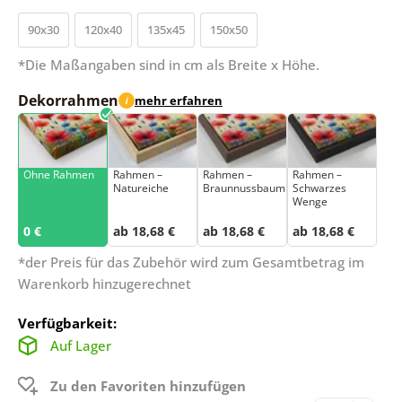
90x30
120x40
135x45
150x50
*Die Maßangaben sind in cm als Breite x Höhe.
Dekorrahmen
mehr erfahren
i
Ohne Rahmen
Rahmen –
Rahmen –
Rahmen –
Natureiche
Braunnussbaum
Schwarzes
Wenge
0 €
ab 18,68 €
ab 18,68 €
ab 18,68 €
*der Preis für das Zubehör wird zum Gesamtbetrag im
Warenkorb hinzugerechnet
Verfügbarkeit:
Auf Lager
Zu den Favoriten hinzufügen