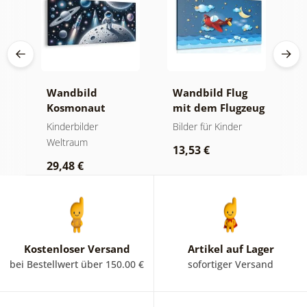
Wandbild
Wandbild Flug
W
ut
Kosmonaut
mit dem Flugzeug
h
zwischen
v
Kinderbilder
Bilder für Kinder
K
Planeten
S
Weltraum
W
13,53 €
29,48 €
1
Kostenloser Versand
Artikel auf Lager
bei Bestellwert über 150.00 €
sofortiger Versand