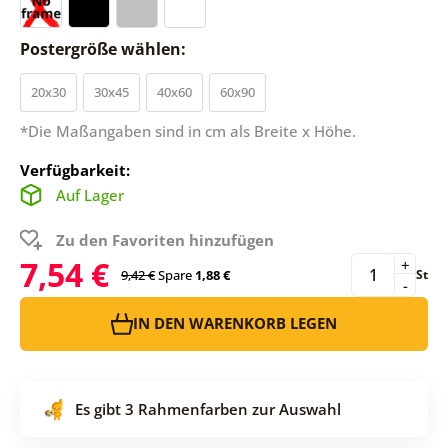
Postergröße wählen:
20x30
30x45
40x60
60x90
*Die Maßangaben sind in cm als Breite x Höhe.
Verfügbarkeit:
Auf Lager
Zu den Favoriten hinzufügen
7,54 €
+
9,42 €
Spare
1,88 €
St
-
IN DEN WARENKORB LEGEN
Es gibt 3 Rahmenfarben zur Auswahl