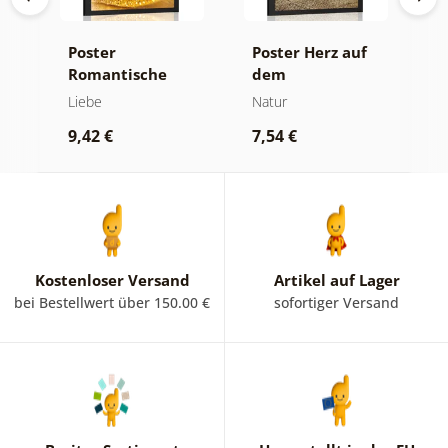
Poster
Poster Herz auf
P
Romantische
dem
P
f
Herzen
Baumstumpf
P
Liebe
Natur
V
ur
B
9,42 €
7,54 €
9
Kostenloser Versand
Artikel auf Lager
bei Bestellwert über 150.00 €
sofortiger Versand