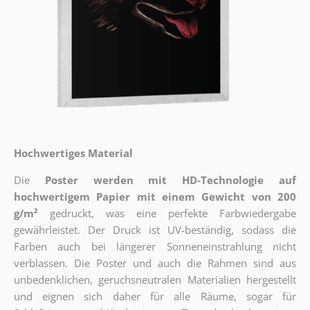
Hochwertiges Material
Die
Poster werden mit HD-Technologie auf
hochwertigem Papier mit einem Gewicht von 200
g/m²
gedruckt, was eine perfekte Farbwiedergabe
gewährleistet. Der Druck ist UV-beständig, sodass die
Farben auch bei längerer Sonneneinstrahlung nicht
verblassen. Die Poster und auch die Rahmen sind aus
unbedenklichen, geruchsneutralen Materialien hergestellt
und eignen sich daher für alle Räume, sogar für