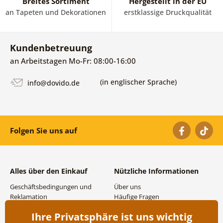
Breites Sortiment
Hergestellt in der EU
an Tapeten und Dekorationen
erstklassige Druckqualität
Kundenbetreuung
an Arbeitstagen Mo-Fr: 08:00-16:00
(in englischer Sprache)
info@dovido.de
Folgen Sie uns auf
Alles über den Einkauf
Nützliche Informationen
Geschäftsbedingungen und
Über uns
Reklamation
Häufige Fragen
Datenschutzbestimmungen
Kontakte
Ihre Privatsphäre ist uns wichtig
Versand- und
Großhandel und