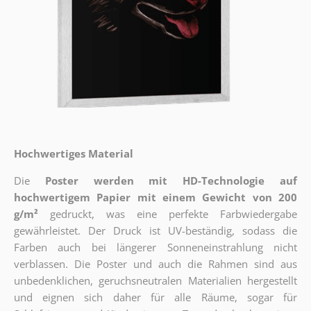
Hochwertiges Material
Die
Poster werden mit HD-Technologie auf
hochwertigem Papier mit einem Gewicht von 200
g/m²
gedruckt, was eine perfekte Farbwiedergabe
gewährleistet. Der Druck ist UV-beständig, sodass die
Farben auch bei längerer Sonneneinstrahlung nicht
verblassen. Die Poster und auch die Rahmen sind aus
unbedenklichen, geruchsneutralen Materialien hergestellt
und eignen sich daher für alle Räume, sogar für