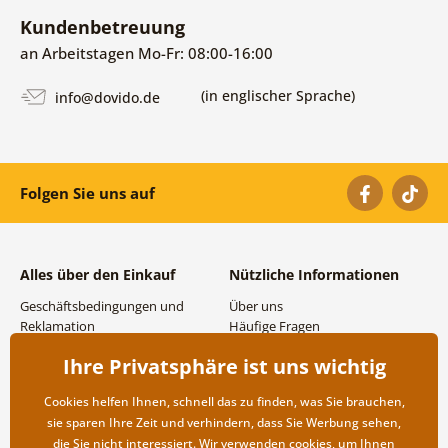
Kundenbetreuung
an Arbeitstagen Mo-Fr: 08:00-16:00
(in englischer Sprache)
info@dovido.de
Folgen Sie uns auf
Alles über den Einkauf
Nützliche Informationen
Geschäftsbedingungen und
Über uns
Reklamation
Häufige Fragen
Datenschutzbestimmungen
Kontakte
Ihre Privatsphäre ist uns wichtig
Versand- und
Großhandel und
Zahlungsmöglichkeiten
Zusammenarbeit
Cookies helfen Ihnen, schnell das zu finden, was Sie brauchen,
Rücksendung der Ware
sie sparen Ihre Zeit und verhindern, dass Sie Werbung sehen,
die Sie nicht interessiert. Wir verwenden
cookies
, um Ihnen