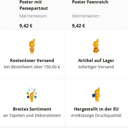
le
Poster mit
Poster Feenreich
P
Passepartout
E
Feenreich
Märchenwesen
Märchenwesen
M
9,42 €
9,42 €
9
Kostenloser Versand
Artikel auf Lager
bei Bestellwert über 150.00 €
sofortiger Versand
Breites Sortiment
Hergestellt in der EU
an Tapeten und Dekorationen
erstklassige Druckqualität