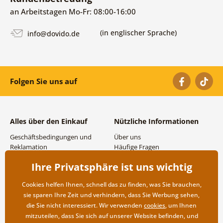
an Arbeitstagen Mo-Fr: 08:00-16:00
(in englischer Sprache)
info@dovido.de
Folgen Sie uns auf
Alles über den Einkauf
Nützliche Informationen
Geschäftsbedingungen und
Über uns
Reklamation
Häufige Fragen
Datenschutzbestimmungen
Kontakte
Ihre Privatsphäre ist uns wichtig
Versand- und
Großhandel und
Zahlungsmöglichkeiten
Zusammenarbeit
Cookies helfen Ihnen, schnell das zu finden, was Sie brauchen,
Rücksendung der Ware
sie sparen Ihre Zeit und verhindern, dass Sie Werbung sehen,
die Sie nicht interessiert. Wir verwenden
cookies
, um Ihnen
mitzuteilen, dass Sie sich auf unserer Website befinden, und