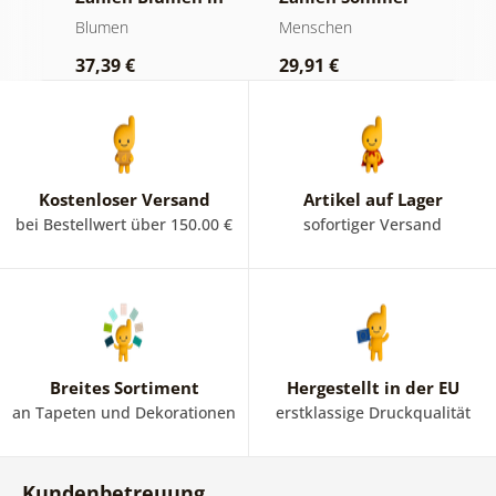
einer
auf Cuba
E
Blumen
Menschen
M
Geschenkbox
37,39 €
29,91 €
3
Kostenloser Versand
Artikel auf Lager
bei Bestellwert über 150.00 €
sofortiger Versand
Breites Sortiment
Hergestellt in der EU
an Tapeten und Dekorationen
erstklassige Druckqualität
Kundenbetreuung