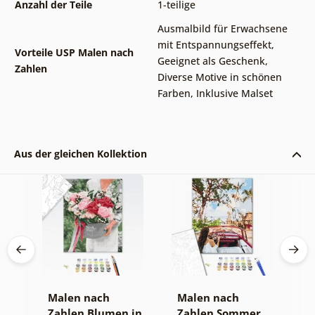
Anzahl der Teile
1-teilige
Ausmalbild für Erwachsene
mit Entspannungseffekt
,
Vorteile USP Malen nach
Geeignet als Geschenk
,
Zahlen
Diverse Motive in schönen
Farben
,
Inklusive Malset
Aus der gleichen Kollektion
Malen nach
Malen nach
M
le
Zahlen Blumen in
Zahlen Sommer
Z