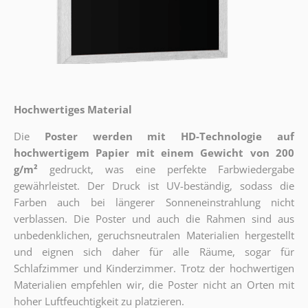
Hochwertiges Material
Die
Poster werden mit HD-Technologie auf
hochwertigem Papier mit einem Gewicht von 200
g/m²
gedruckt, was eine perfekte Farbwiedergabe
gewährleistet. Der Druck ist UV-beständig, sodass die
Farben auch bei längerer Sonneneinstrahlung nicht
verblassen. Die Poster und auch die Rahmen sind aus
unbedenklichen, geruchsneutralen Materialien hergestellt
und eignen sich daher für alle Räume, sogar für
Schlafzimmer und Kinderzimmer. Trotz der hochwertigen
Materialien empfehlen wir, die Poster nicht an Orten mit
hoher Luftfeuchtigkeit zu platzieren.