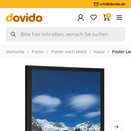
info@dovido.de
0
Startseite
Poster
Poster nach Motiv
Natur
Poster La