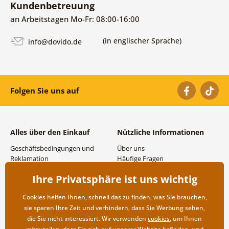
Kundenbetreuung
an Arbeitstagen Mo-Fr: 08:00-16:00
(in englischer Sprache)
info@dovido.de
Folgen Sie uns auf
Alles über den Einkauf
Nützliche Informationen
Geschäftsbedingungen und
Über uns
Reklamation
Häufige Fragen
Datenschutzbestimmungen
Kontakte
Ihre Privatsphäre ist uns wichtig
Versand- und
Großhandel und
Zahlungsmöglichkeiten
Zusammenarbeit
Cookies helfen Ihnen, schnell das zu finden, was Sie brauchen,
Rücksendung der Ware
sie sparen Ihre Zeit und verhindern, dass Sie Werbung sehen,
die Sie nicht interessiert. Wir verwenden
cookies
, um Ihnen