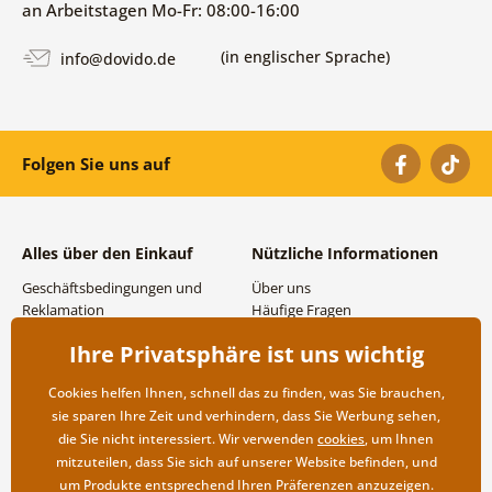
an Arbeitstagen Mo-Fr: 08:00-16:00
(in englischer Sprache)
info@dovido.de
Folgen Sie uns auf
Alles über den Einkauf
Nützliche Informationen
Geschäftsbedingungen und
Über uns
Reklamation
Häufige Fragen
Datenschutzbestimmungen
Kontakte
Ihre Privatsphäre ist uns wichtig
Versand- und
Großhandel und
Zahlungsmöglichkeiten
Zusammenarbeit
Cookies helfen Ihnen, schnell das zu finden, was Sie brauchen,
Rücksendung der Ware
sie sparen Ihre Zeit und verhindern, dass Sie Werbung sehen,
die Sie nicht interessiert. Wir verwenden
cookies
, um Ihnen
mitzuteilen, dass Sie sich auf unserer Website befinden, und
um Produkte entsprechend Ihren Präferenzen anzuzeigen.