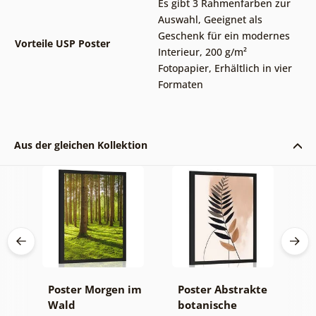
Es gibt 3 Rahmenfarben zur
Auswahl
,
Geeignet als
Geschenk für ein modernes
Vorteile USP Poster
Interieur
,
200 g/m²
Fotopapier
,
Erhältlich in vier
Formaten
Aus der gleichen Kollektion
a-
Poster Morgen im
Poster Abstrakte
P
Wald
botanische
M