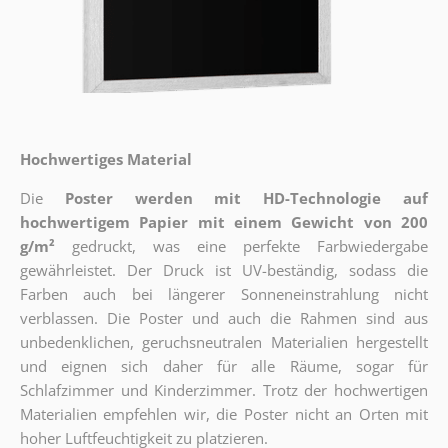
Hochwertiges Material
Die
Poster werden mit HD-Technologie auf
hochwertigem Papier mit einem Gewicht von 200
g/m²
gedruckt, was eine perfekte Farbwiedergabe
gewährleistet. Der Druck ist UV-beständig, sodass die
Farben auch bei längerer Sonneneinstrahlung nicht
verblassen. Die Poster und auch die Rahmen sind aus
unbedenklichen, geruchsneutralen Materialien hergestellt
und eignen sich daher für alle Räume, sogar für
Schlafzimmer und Kinderzimmer. Trotz der hochwertigen
Materialien empfehlen wir, die Poster nicht an Orten mit
hoher Luftfeuchtigkeit zu platzieren.