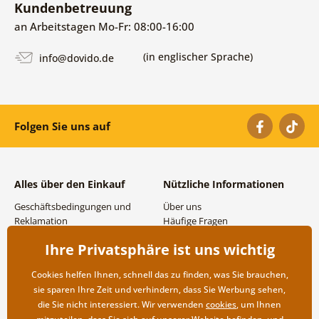
Kundenbetreuung
an Arbeitstagen Mo-Fr: 08:00-16:00
(in englischer Sprache)
info@dovido.de
Folgen Sie uns auf
Alles über den Einkauf
Nützliche Informationen
Geschäftsbedingungen und
Über uns
Reklamation
Häufige Fragen
Datenschutzbestimmungen
Kontakte
Ihre Privatsphäre ist uns wichtig
Versand- und
Großhandel und
Zahlungsmöglichkeiten
Zusammenarbeit
Cookies helfen Ihnen, schnell das zu finden, was Sie brauchen,
Rücksendung der Ware
sie sparen Ihre Zeit und verhindern, dass Sie Werbung sehen,
die Sie nicht interessiert. Wir verwenden
cookies
, um Ihnen