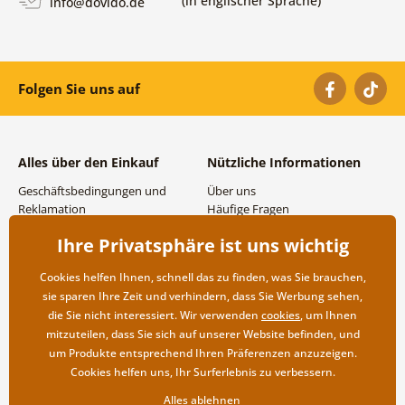
(in englischer Sprache)
info@dovido.de
Folgen Sie uns auf
Alles über den Einkauf
Nützliche Informationen
Geschäftsbedingungen und
Über uns
Reklamation
Häufige Fragen
Datenschutzbestimmungen
Kontakte
Ihre Privatsphäre ist uns wichtig
Versand- und
Großhandel und
Zahlungsmöglichkeiten
Zusammenarbeit
Cookies helfen Ihnen, schnell das zu finden, was Sie brauchen,
Rücksendung der Ware
sie sparen Ihre Zeit und verhindern, dass Sie Werbung sehen,
die Sie nicht interessiert. Wir verwenden
cookies
, um Ihnen
mitzuteilen, dass Sie sich auf unserer Website befinden, und
um Produkte entsprechend Ihren Präferenzen anzuzeigen.
Cookies helfen uns, Ihr Surferlebnis zu verbessern.
Alles ablehnen