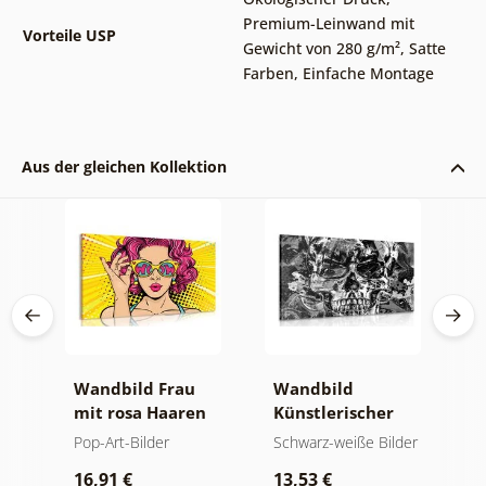
Premium-Leinwand mit
Vorteile USP
Gewicht von 280 g/m²
,
Satte
Farben
,
Einfache Montage
Aus der gleichen Kollektion
Wandbild Frau
Wandbild
W
mit rosa Haaren
Künstlerischer
A
Schädel in
Pop-Art-Bilder
Schwarz-weiße Bilder
P
Schwarz-Weiß
16,91 €
13,53 €
1