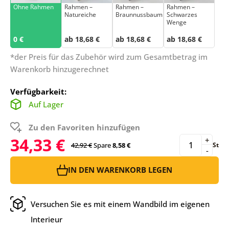
Ohne Rahmen
Rahmen –
Rahmen –
Rahmen –
Natureiche
Braunnussbaum
Schwarzes
Wenge
0 €
ab 18,68 €
ab 18,68 €
ab 18,68 €
*der Preis für das Zubehör wird zum Gesamtbetrag im
Warenkorb hinzugerechnet
Verfügbarkeit:
Auf Lager
Zu den Favoriten hinzufügen
34,33 €
+
42,92 €
Spare
8,58 €
St
-
IN DEN WARENKORB LEGEN
Versuchen Sie es mit einem Wandbild im eigenen
Interieur