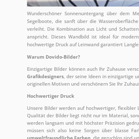
Wunderschöner Sonnenuntergang über dem Meer
Segelboote, die sanft über die Wasseroberfläch
verleiht. Die Kombination aus Licht und Schatten
anspricht. Dieses Wandbild ist ideal für mode
hochwertige Druck auf Leinwand garantiert Langleb
Warum Dovido-Bilder?
Einzigartige Bilder können auch Ihr Zuhause vers
Grafikdesigners
, der
seine Ideen in einzigartige 
originellen Motiven und verschönern Sie Ihr Zuhause
Hochwertiger Druck
Unsere Bilder werden auf hochwertiger, flexible
Qualität der Bilder liegt nicht nur im Material, s
werden langsam und mit höchster Präzision gedru
müssen sich also keine Sorgen über blasse Fa
umweltfreundliche Farben
, die geruchlos sind u