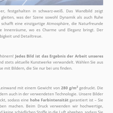
, festgehalten in schwarz-weiß. Das Wandbild zeigt
e gleiten, was der Szene sowohl Dynamik als auch Ruhe
 schafft eine einzigartige Atmosphäre, die Naturfreunde
rne Innenräume, wo es Charme und Eleganz bringt. Der
igkeit und Detailtreue.
chönern!
Jedes Bild ist das Ergebnis der Arbeit unseres
und stets aktuelle Kunstwerke verwandelt. Wählen Sie aus
 mit Bildern, die Sie nur bei uns finden.
2
r Leinwand mit einem Gewicht von
280 g/m
gedruckt. Die
ondern auch in der verwendeten Technologie. Unsere Bilder
ckt, sodass eine
hohe Farbintensität
garantiert ist – Sie
rben machen. Beim Druck verwenden wir hochwertige,
nd keine schädlichen Stoffe in die Luft abgeben, sodass Sie