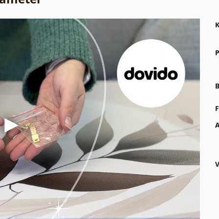
K
P
B
F
A
V